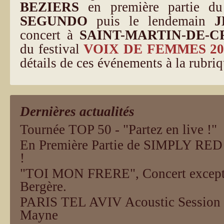
BEZIERS
en première partie 
SEGUNDO
puis le lendemain
J
concert à
SAINT-MARTIN-DE-
du festival
VOIX DE FEMMES
2
détails de ces événements à la rubri
Dernières actualités
Tournée TOP 50 - "Partez en live !"
En Première Partie de SIMPLY RE
!
"TOI MON FRERE", Concert excepti
Bergère.
PARIS TEL AVIV Acoustic Session 
Mayne